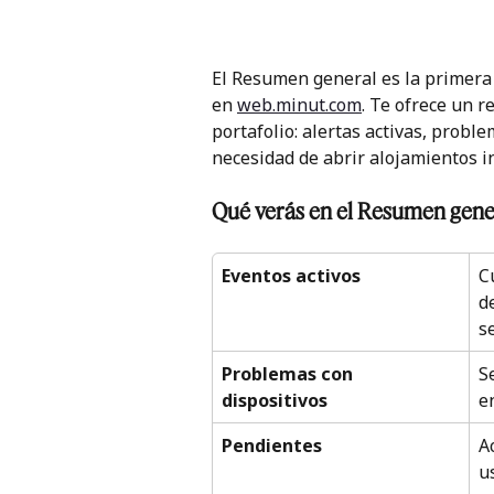
El Resumen general es la primera 
en 
web.minut.com
. Te ofrece un r
portafolio: alertas activas, probl
necesidad de abrir alojamientos i
Qué verás en el Resumen gene
Eventos activos
C
d
s
Problemas con 
S
dispositivos
e
Pendientes
A
u