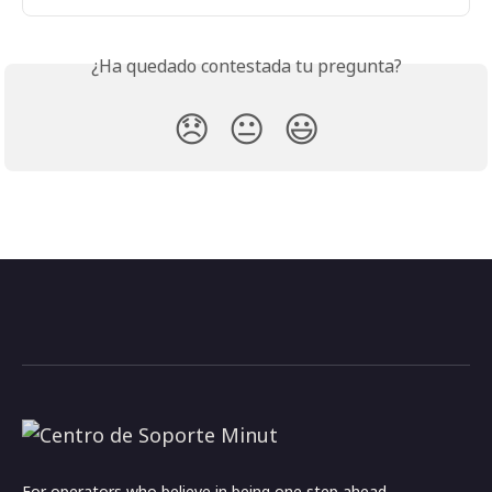
¿Ha quedado contestada tu pregunta?
😞
😐
😃
For operators who believe in being one step ahead