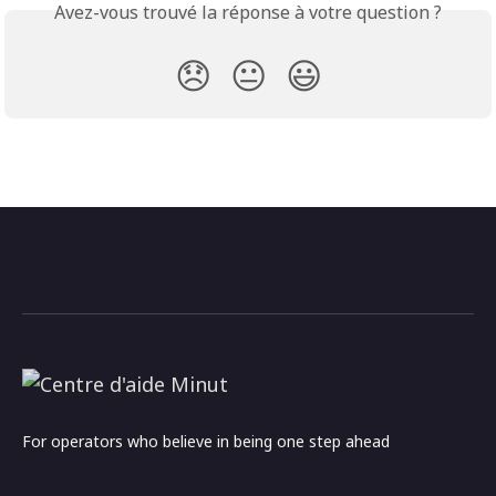
Avez-vous trouvé la réponse à votre question ?
😞
😐
😃
For operators who believe in being one step ahead