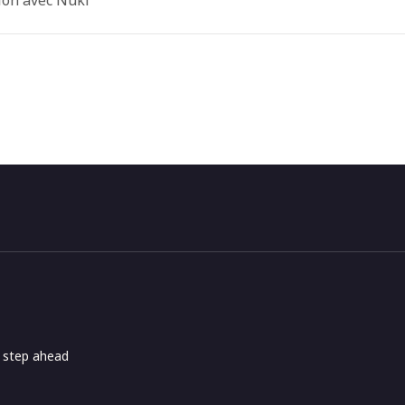
ion avec Nuki
e step ahead