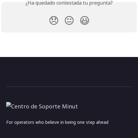
¿Ha quedado contestada tu pregunta?
😞
😐
😃
For operators who believe in being one step ahead