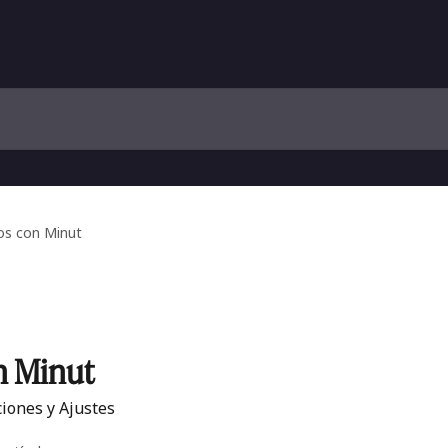
os con Minut
n Minut
aciones y Ajustes